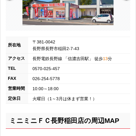
〒381-0042
所在地
長野県長野市稲田2-7-43
アクセス
長野電鉄長野線
「
信濃吉田
駅」 徒歩
13
分
TEL
0570-025-457
FAX
026-254-5778
営業時間
10:00～18:00
定休日
火曜日（1～3月は休まず営業！）
ミニミニＦＣ長野稲田店の周辺MAP