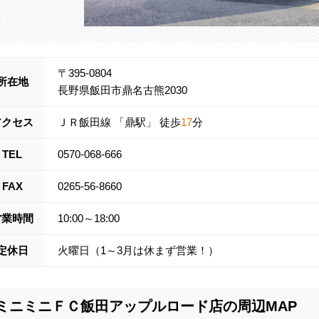
〒395-0804
所在地
長野県飯田市鼎名古熊2030
アクセス
ＪＲ飯田線
「
鼎
駅」 徒歩
17
分
TEL
0570-068-666
FAX
0265-56-8660
営業時間
10:00～18:00
定休日
火曜日（1～3月は休まず営業！）
ミニミニＦＣ飯田アップルロード店の周辺MAP