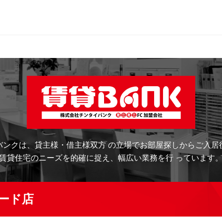
バンクは、
貸主様・借主様双方 の立場でお部屋探しから
ご入居
賃貸住宅のニーズを的確に捉え、
幅広い業務を行 っています
ード店