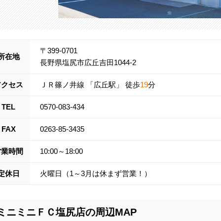
〒399-0701
所在地
長野県塩尻市広丘吉田1044-2
アクセス
ＪＲ篠ノ井線
「
広丘
駅」 徒歩
19
分
TEL
0570-083-434
FAX
0263-85-3435
営業時間
10:00～18:00
定休日
火曜日（1～3月は休まず営業！）
ミニミニＦＣ塩尻店の周辺MAP