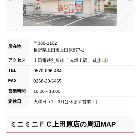
〒386-1102
所在地
長野県上田市上田原877-1
アクセス
上田電鉄別所線
「
赤坂上
駅」 徒歩
1
分
TEL
0570-096-464
FAX
0268-29-6465
営業時間
10:00～18:00
定休日
火曜日（1～3月は休まず営業！）
ミニミニＦＣ上田原店の周辺MAP