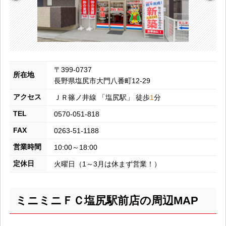
〒399-0737
所在地
長野県塩尻市大門八番町12-29
アクセス
ＪＲ篠ノ井線
「
塩尻
駅」 徒歩
1
分
TEL
0570-051-818
FAX
0263-51-1188
営業時間
10:00～18:00
定休日
火曜日（1～3月は休まず営業！）
ミニミニＦＣ塩尻駅前店の周辺MAP