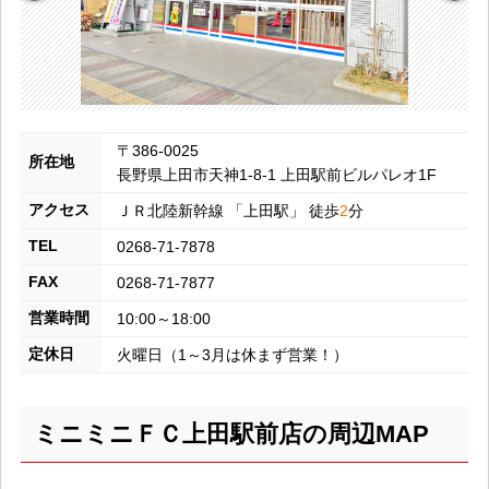
〒386-0025
所在地
長野県上田市天神1-8-1 上田駅前ビルパレオ1F
アクセス
ＪＲ北陸新幹線
「
上田
駅」 徒歩
2
分
TEL
0268-71-7878
FAX
0268-71-7877
営業時間
10:00～18:00
定休日
火曜日（1～3月は休まず営業！）
ミニミニＦＣ上田駅前店の周辺MAP