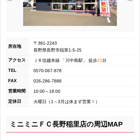
〒381-2243
所在地
長野県長野市稲里1-5-25
アクセス
ＪＲ信越本線
「
川中島
駅」 徒歩
21
分
TEL
0570-067-878
FAX
026-286-7888
営業時間
10:00～18:00
定休日
火曜日（1～3月は休まず営業！）
ミニミニＦＣ長野稲里店の周辺MAP